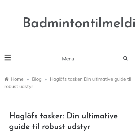
Skip
to
content
Badmintontilmeldi
Menu
Home
»
Blog
»
Haglöfs tasker: Din ultimative guide til
robust udstyr
Haglöfs tasker: Din ultimative
guide til robust udstyr